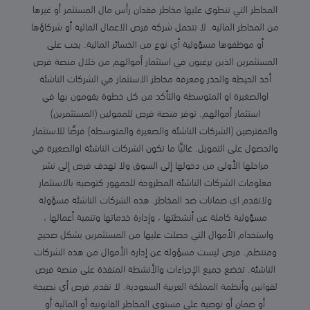
المخاطر التي تنطوي عليها مخاطر فقدان رأس مال المستثمر أو غيرها
من المخاطر المالية. لا تتحمل شركة فرص الاعمال المالية أو شركاؤها
أو موظفوها مسؤولية أي نوع من الخسائر المالية. يجب على
المستثمرين الذين يرغبون في استثمار أموالهم من خلال منصة فرص
أخذ الحيطة والحذر ومعرفة مخاطر الاستثمار في الشركات الناشئة
اوالصغيرة او المتوسطة والتأكد من كل خطوة يقومون بها في
استثمار أموالهم. توفر منصة فرص للممولين (المستثمرين)
والمقترضين (الشركات الناشئة والصغيرة والمتوسطة) فرصًا للاستثمار
والحصول على التمويل. غالبًا ما تكون الشركات الناشئة اوالصغيرة في
مراحلها الأولى من دخولها إلى السوق ولا تهدف فرص إلى نشر
معلومات الشركات الناشئة المطروحة للجمهور كتوصية بالاستثمار
ولاتقدم اي ضمانات ضد المخاطر. هذه الشركات الناشئة مسؤولة
مسؤولية كاملة عن أنشطتها ، وإدارة خدماتها وتنمية أعمالها ،
واستخدام الأموال التي حصلت عليها من المستثمرين بشكل صحيح
ومنتظم. فرص ليست مسؤولة عن إدارة الأموال من هذه الشركات
الناشئة. تخضع جميع الإجراءات والأنشطة المنفذة على منصة فرص
لقوانين وأنظمة المملكة العربية السعودية. لا تقدم فرص أي نصيحة
أو ضمان أو توصية على مستوى المخاطر القانونية أو المالية أو