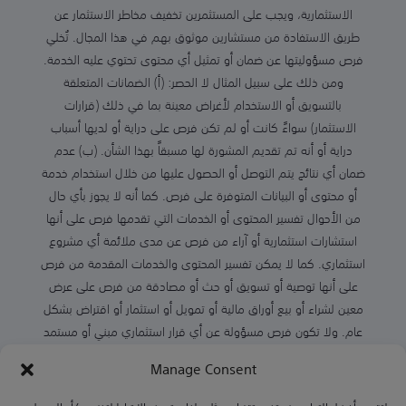
الاستثمارية، ويجب على المستثمرين تخفيف مخاطر الاستثمار عن
طريق الاستفادة من مستشارين موثوق بهم في هذا المجال. تُخلي
فرص مسؤوليتها عن ضمان أو تمثيل أي محتوى تحتوي عليه الخدمة.
ومن ذلك على سبيل المثال لا الحصر: (أ) الضمانات المتعلقة
بالتسويق أو الاستخدام لأغراض معينة بما في ذلك (قرارات
الاستثمار) سواءً كانت أو لم تكن فرص على دراية أو لديها أسباب
دراية أو أنه تم تقديم المشورة لها مسبقاً بهذا الشأن. (ب) عدم
ضمان أي نتائج يتم التوصل أو الحصول عليها من خلال استخدام خدمة
أو محتوى أو البيانات المتوفرة على فرص. كما أنه لا يجوز بأي حال
من الأحوال تفسير المحتوى أو الخدمات التي تقدمها فرص على أنها
استشارات استثمارية أو آراء من فرص عن مدى ملائمة أي مشروع
استثماري. كما لا يمكن تفسير المحتوى والخدمات المقدمة من فرص
على أنها توصية أو تسويق أو حث أو مصادقة من فرص على عرض
معين لشراء أو بيع أوراق مالية أو تمويل أو استثمار أو اقتراض بشكل
عام. ولا تكون فرص مسؤولة عن أي قرار استثماري مبني أو مستمد
من المحتوى أو الخدمات أو النتائج المستمدة أو المتوفرة على فرص.
Manage Consent
كما أن المحتوى المتوفر على فرص هو فقط لأغراض معلوماتية، ولا
يمكن العمل أو الاعتماد عليه وحده دون مشورة قانونيه أو تجارية.