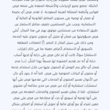
الناشئة. تخضع جميع الإجراءات والأنشطة المنفذة على منصة فرص
لقوانين وأنظمة المملكة العربية السعودية. لا تقدم فرص أي نصيحة
أو ضمان أو توصية على مستوى المخاطر القانونية أو المالية أو
الاستثمارية، ويجب على المستثمرين تخفيف مخاطر الاستثمار عن
طريق الاستفادة من مستشارين موثوق بهم في هذا المجال. تُخلي
فرص مسؤوليتها عن ضمان أو تمثيل أي محتوى تحتوي عليه الخدمة.
ومن ذلك على سبيل المثال لا الحصر: (أ) الضمانات المتعلقة
بالتسويق أو الاستخدام لأغراض معينة بما في ذلك (قرارات
الاستثمار) سواءً كانت أو لم تكن فرص على دراية أو لديها أسباب
دراية أو أنه تم تقديم المشورة لها مسبقاً بهذا الشأن. (ب) عدم
ضمان أي نتائج يتم التوصل أو الحصول عليها من خلال استخدام خدمة
أو محتوى أو البيانات المتوفرة على فرص. كما أنه لا يجوز بأي حال
من الأحوال تفسير المحتوى أو الخدمات التي تقدمها فرص على أنها
استشارات استثمارية أو آراء من فرص عن مدى ملائمة أي مشروع
استثماري. كما لا يمكن تفسير المحتوى والخدمات المقدمة من فرص
على أنها توصية أو تسويق أو حث أو مصادقة من فرص على عرض
معين لشراء أو بيع أوراق مالية أو تمويل أو استثمار أو اقتراض بشكل
عام. ولا تكون فرص مسؤولة عن أي قرار استثماري مبني أو مستمد