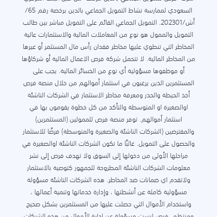
السعودي لممارسة نشاط التمويل الجماعي بالدين برخصة رقم 65/
أش/202301. التمويل الجماعي القائم على التمويل مباشر بين طالب
التمويل والممول هو نوع من المعاملات المالية والاستثمارات عالية
المخاطر التي تنطوي عليها مخاطر فقدان رأس مال المستثمر أو غيرها
من المخاطر المالية. لا تتحمل شركة فرص الاعمال المالية أو شركاؤها
أو موظفوها مسؤولية أي نوع من الخسائر المالية. يجب على
المستثمرين الذين يرغبون في استثمار أموالهم من خلال منصة فرص
أخذ الحيطة والحذر ومعرفة مخاطر الاستثمار في الشركات الناشئة
اوالصغيرة او المتوسطة والتأكد من كل خطوة يقومون بها في
استثمار أموالهم. توفر منصة فرص للممولين (المستثمرين)
والمقترضين (الشركات الناشئة والصغيرة والمتوسطة) فرصًا للاستثمار
والحصول على التمويل. غالبًا ما تكون الشركات الناشئة اوالصغيرة في
مراحلها الأولى من دخولها إلى السوق ولا تهدف فرص إلى نشر
معلومات الشركات الناشئة المطروحة للجمهور كتوصية بالاستثمار
ولاتقدم اي ضمانات ضد المخاطر. هذه الشركات الناشئة مسؤولة
مسؤولية كاملة عن أنشطتها ، وإدارة خدماتها وتنمية أعمالها ،
واستخدام الأموال التي حصلت عليها من المستثمرين بشكل صحيح
ومنتظم. فرص ليست مسؤولة عن إدارة الأموال من هذه الشركات