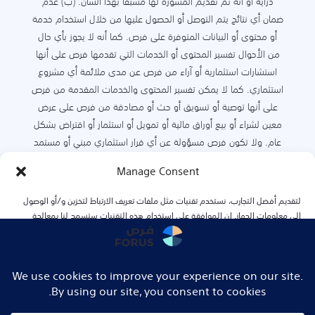
دراية أو أنه تم تقديم المشورة لها مسبقاً بهذا الشأن. (ب) عدم
ضمان أي نتائج يتم التوصل أو الحصول عليها من خلال استخدام خدمة
أو محتوى أو البيانات المتوفرة على فرص. كما أنه لا يجوز بأي حال
من الأحوال تفسير المحتوى أو الخدمات التي تقدمها فرص على أنها
استشارات استثمارية أو آراء من فرص عن مدى ملائمة أي مشروع
استثماري. كما لا يمكن تفسير المحتوى والخدمات المقدمة من فرص
على أنها توصية أو تسويق أو حث أو مصادقة من فرص على عرض
معين لشراء أو بيع أوراق مالية أو تمويل أو استثمار أو اقتراض بشكل
عام. ولا تكون فرص مسؤولة عن أي قرار استثماري مبني أو مستمد
من المحتوى أو الخدمات أو النتائج المستمدة أو المتوفرة على فرص.
Manage Consent
كما أن المحتوى المتوفر على فرص هو فقط لأغراض معلوماتية، ولا
يمكن العمل أو الاعتماد عليه وحده دون مشورة قانونيه أو تجارية.
لتقديم أفضل التجارب، نستخدم تقنيات مثل ملفات تعريف الارتباط لتخزين و/أو الوصول
وقد تم جمع الخدمات بناءً على أوضاع سابقة ولا ينبغي الاعتماد
إلى معلومات الجهاز. إن الموافقة على استخدام هذه التقنيات ستسمح لنا بمعالجة
عليها في التنبؤ بالأوضاع المستقبلية. فرص غير مسؤولة تماماً عن أي
البيانات مثل سلوك التصفح أو المعرّفات الفريدة على هذا الموقع. عدم الموافقة أو
سحب الموافقة قد يؤثر سلبًا على بعض الميزات والوظائف
خسائر تتعلق بالمحتوى أو الخدمات المقدمة على فرص والناتجة عن
المسؤولية العقدية أو التقصيرية أو غيرها، سواءً كانت بشكل مباشر
أو غير مباشر بما في ذلك على سبيل المثال لا الحصر: خسارة أرباح أو
Accept
إيرادات، أو أي خسارة اقتصادية أو تجارية لأي قرار يتم اتخاذه بناءً على