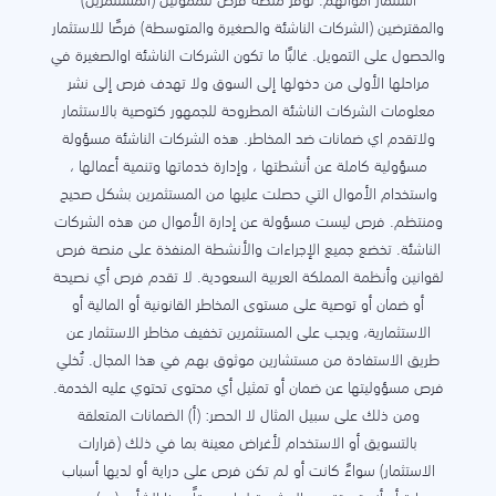
استثمار أموالهم. توفر منصة فرص للممولين (المستثمرين)
والمقترضين (الشركات الناشئة والصغيرة والمتوسطة) فرصًا للاستثمار
والحصول على التمويل. غالبًا ما تكون الشركات الناشئة اوالصغيرة في
مراحلها الأولى من دخولها إلى السوق ولا تهدف فرص إلى نشر
معلومات الشركات الناشئة المطروحة للجمهور كتوصية بالاستثمار
ولاتقدم اي ضمانات ضد المخاطر. هذه الشركات الناشئة مسؤولة
مسؤولية كاملة عن أنشطتها ، وإدارة خدماتها وتنمية أعمالها ،
واستخدام الأموال التي حصلت عليها من المستثمرين بشكل صحيح
ومنتظم. فرص ليست مسؤولة عن إدارة الأموال من هذه الشركات
الناشئة. تخضع جميع الإجراءات والأنشطة المنفذة على منصة فرص
لقوانين وأنظمة المملكة العربية السعودية. لا تقدم فرص أي نصيحة
أو ضمان أو توصية على مستوى المخاطر القانونية أو المالية أو
الاستثمارية، ويجب على المستثمرين تخفيف مخاطر الاستثمار عن
طريق الاستفادة من مستشارين موثوق بهم في هذا المجال. تُخلي
فرص مسؤوليتها عن ضمان أو تمثيل أي محتوى تحتوي عليه الخدمة.
ومن ذلك على سبيل المثال لا الحصر: (أ) الضمانات المتعلقة
بالتسويق أو الاستخدام لأغراض معينة بما في ذلك (قرارات
الاستثمار) سواءً كانت أو لم تكن فرص على دراية أو لديها أسباب